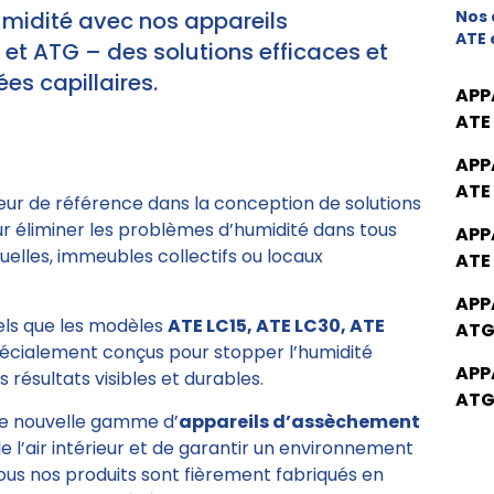
umidité avec nos appareils
Nos 
ATE 
t ATG – des solutions efficaces et
es capillaires.
APP
ATE
APP
ATE
eur de référence dans la conception de solutions
ur éliminer les problèmes d’humidité dans tous
APP
elles, immeubles collectifs ou locaux
ATE
APP
tels que les modèles
ATE LC15, ATE LC30, ATE
ATG
pécialement conçus pour stopper l’humidité
APP
 résultats visibles et durables.
ATG
e nouvelle gamme d’
appareils d’assèchement
de l’air intérieur et de garantir un environnement
Tous nos produits sont fièrement fabriqués en