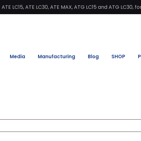
 ATE LC15, ATE LC30, ATE MAX, ATG LC15 and ATG LC30, for
Media
Manufacturing
Blog
SHOP
P