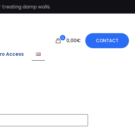
 treating damp walls.
0
0,00€
CONTACT
ro Access