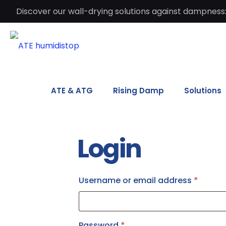
Discover our wall-drying solutions against dampness:
ATE & ATG
Rising Damp
Solutions
Login
Username or email address
*
Password
*