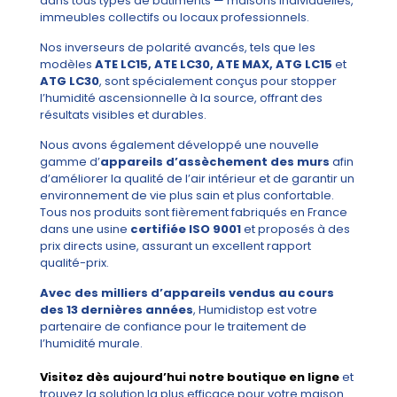
dans tous types de bâtiments — maisons individuelles,
immeubles collectifs ou locaux professionnels.
Nos inverseurs de polarité avancés, tels que les
modèles
ATE LC15, ATE LC30, ATE MAX, ATG LC15
et
ATG LC30
, sont spécialement conçus pour stopper
l’humidité ascensionnelle à la source, offrant des
résultats visibles et durables.
Nous avons également développé une nouvelle
gamme d’
appareils d’assèchement des murs
afin
d’améliorer la qualité de l’air intérieur et de garantir un
environnement de vie plus sain et plus confortable.
Tous nos produits sont fièrement fabriqués en France
dans une usine
certifiée ISO 9001
et proposés à des
prix directs usine, assurant un excellent rapport
qualité-prix.
Avec des milliers d’appareils vendus au cours
des 13 dernières années
, Humidistop est votre
partenaire de confiance pour le traitement de
l’humidité murale.
Visitez dès aujourd’hui notre boutique en ligne
et
trouvez la solution la plus efficace pour votre maison