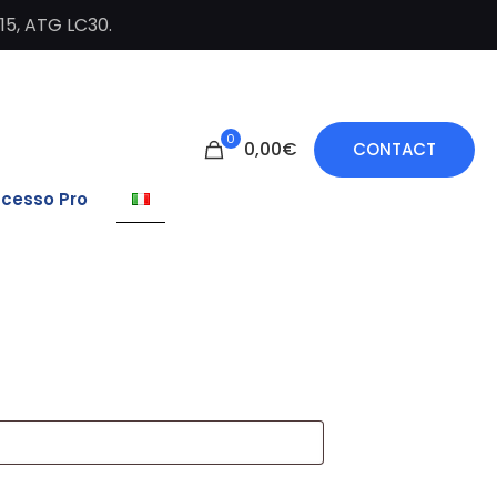
C15, ATG LC30.
0
0,00€
CONTACT
cesso Pro