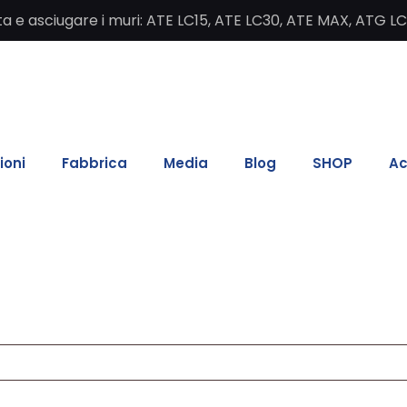
salita e asciugare i muri: ATE LC15, ATE LC30, ATE MAX, ATG L
ioni
Fabbrica
Media
Blog
SHOP
Ac