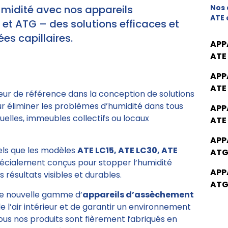
umidité avec nos appareils
Nos 
ATE 
t ATG – des solutions efficaces et
es capillaires.
APP
ATE
APP
ATE
eur de référence dans la conception de solutions
ur éliminer les problèmes d’humidité dans tous
APP
elles, immeubles collectifs ou locaux
ATE
APP
tels que les modèles
ATE LC15, ATE LC30, ATE
ATG
pécialement conçus pour stopper l’humidité
APP
 résultats visibles et durables.
ATG
e nouvelle gamme d’
appareils d’assèchement
de l’air intérieur et de garantir un environnement
Tous nos produits sont fièrement fabriqués en