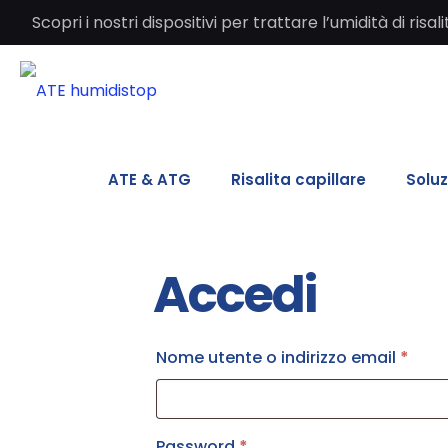
Scopri i nostri dispositivi per trattare l’umidità di ri
ATE & ATG
Risalita capillare
Soluz
Accedi
Nome utente o indirizzo email
*
Password
*