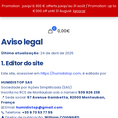
Promotion : jusqu’à 300 € offerts jusqu’au 31 août / Promotion: up to
Promotion : jusqu’à 300 € offerts jusqu’au 31 août / Promotion: up to
€300 off until 31 August.
€300 off until 31 August.
Ignorar
Ignorar
0
0,00€
Aviso legal
Última atualização:
24 de abril de 2025
1. Editor do site
Este site, acessível em
https://humidistop.com
, é editado por:
HUMIDISTOP SAS
Sociedade por Ações Simplificada (SAS)
Inscrita no RCS de Montauban sob o número
539 926 238
📍 Sede social:
57 Avenue Gambetta, 82000 Montauban,
França
📧 Email:
humidistop@gmail.com
📞 Telefone:
+33 9 73 53 77 55
👤 Diretor de publicação:
William COIGNARD