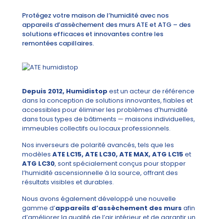
Protégez votre maison de l’humidité avec nos
appareils d’assèchement des murs ATE et ATG – des
solutions efficaces et innovantes contre les
remontées capillaires.
Depuis 2012, Humidistop
est un acteur de référence
dans la conception de solutions innovantes, fiables et
accessibles pour éliminer les problèmes d’humidité
dans tous types de bâtiments — maisons individuelles,
immeubles collectifs ou locaux professionnels.
Nos inverseurs de polarité avancés, tels que les
modèles
ATE LC15, ATE LC30, ATE MAX, ATG LC15
et
ATG LC30
, sont spécialement conçus pour stopper
l’humidité ascensionnelle à la source, offrant des
résultats visibles et durables.
Nous avons également développé une nouvelle
gamme d’
appareils d’assèchement des murs
afin
d’améliorer la qualité de l’air intérieur et de garantir un