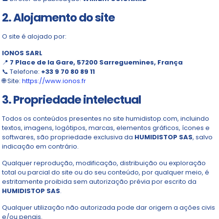
2. Alojamento do site
O site é alojado por:
IONOS SARL
📍
7 Place de la Gare, 57200 Sarreguemines, França
📞 Telefone:
+33 9 70 80 89 11
🌐 Site:
https://www.ionos.fr
3. Propriedade intelectual
Todos os conteúdos presentes no site humidistop.com, incluindo
textos, imagens, logótipos, marcas, elementos gráficos, ícones e
softwares, são propriedade exclusiva da
HUMIDISTOP SAS
, salvo
indicação em contrário.
Qualquer reprodução, modificação, distribuição ou exploração
total ou parcial do site ou do seu conteúdo, por qualquer meio, é
estritamente proibida sem autorização prévia por escrito da
HUMIDISTOP SAS
.
Qualquer utilização não autorizada pode dar origem a ações civis
e/ou penais.