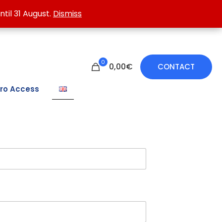
 treating damp walls.
ntil 31 August.
ntil 31 August.
Dismiss
Dismiss
0
0,00€
CONTACT
ro Access