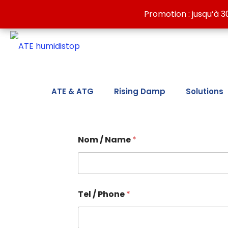
Discover our wall-drying solutions against dampness:
Promotion : jusqu’à 3
Promotion : jusqu’à 3
ATE & ATG
Rising Damp
Solutions
Nom / Name
*
Tel / Phone
*