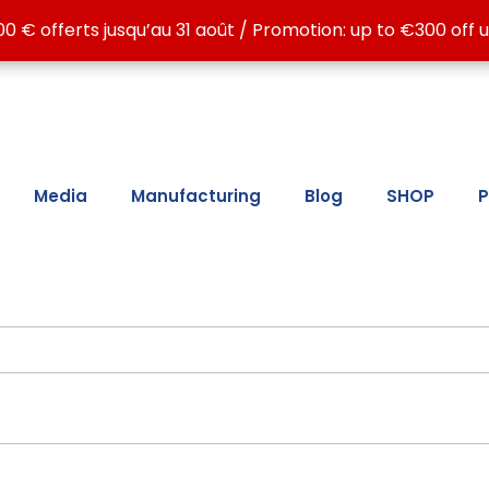
 ATE LC15, ATE LC30, ATE MAX, ATG LC15 and ATG LC30, for
00 € offerts jusqu’au 31 août / Promotion: up to €300 off u
00 € offerts jusqu’au 31 août / Promotion: up to €300 off u
Media
Manufacturing
Blog
SHOP
P