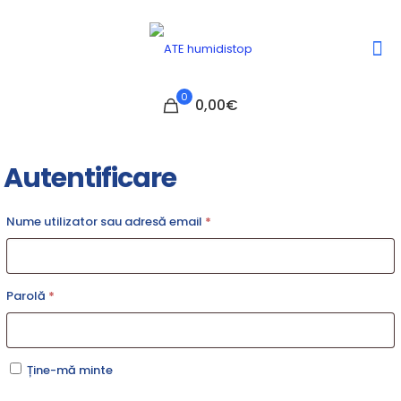
0
0,00€
Autentificare
Nume utilizator sau adresă email
*
Parolă
*
Ține-mă minte