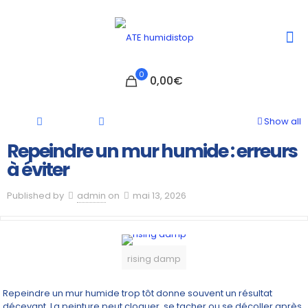
0
0,00€
Show all
Repeindre un mur humide : erreurs
à éviter
Published by
admin
on
mai 13, 2026
rising damp
Repeindre un mur humide trop tôt donne souvent un résultat
décevant. La peinture peut cloquer, se tacher ou se décoller après