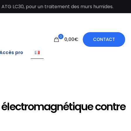
t ATG LC30, pour un traitement des murs humides.
0
0,00€
CONTACT
Accès pro
 électromagnétique contre