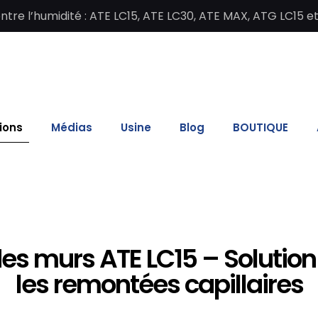
re l’humidité : ATE LC15, ATE LC30, ATE MAX, ATG LC15 e
ions
Médias
Usine
Blog
BOUTIQUE
es murs ATE LC15 – Solution
les remontées capillaires