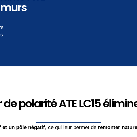
s murs
rs
es
de polarité ATE LC15 élimin
f et un pôle négatif
, ce qui leur permet de
remonter nature