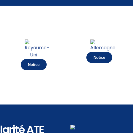
Notice
Notice
arité ATE