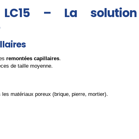
LC15 – La solution
é
laires
les
remontées capillaires
.
èces de taille moyenne.
les matériaux poreux (brique, pierre, mortier).