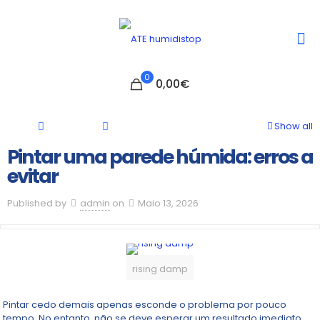
0
0,00€
Show all
Pintar uma parede húmida: erros a
evitar
Published by
admin
on
Maio 13, 2026
rising damp
Pintar cedo demais apenas esconde o problema por pouco
tempo. No entanto, não se deve esperar um resultado imediato