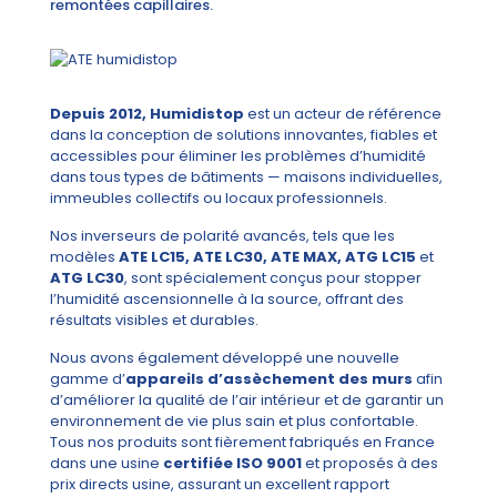
remontées capillaires.
Depuis 2012, Humidistop
est un acteur de référence
dans la conception de solutions innovantes, fiables et
accessibles pour éliminer les problèmes d’humidité
dans tous types de bâtiments — maisons individuelles,
immeubles collectifs ou locaux professionnels.
Nos inverseurs de polarité avancés, tels que les
modèles
ATE LC15, ATE LC30, ATE MAX, ATG LC15
et
ATG LC30
, sont spécialement conçus pour stopper
l’humidité ascensionnelle à la source, offrant des
résultats visibles et durables.
Nous avons également développé une nouvelle
gamme d’
appareils d’assèchement des murs
afin
d’améliorer la qualité de l’air intérieur et de garantir un
environnement de vie plus sain et plus confortable.
Tous nos produits sont fièrement fabriqués en France
dans une usine
certifiée ISO 9001
et proposés à des
prix directs usine, assurant un excellent rapport