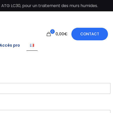
t ATG LC30, pour un traitement des murs humides.
0
0,00€
CONTACT
Accès pro