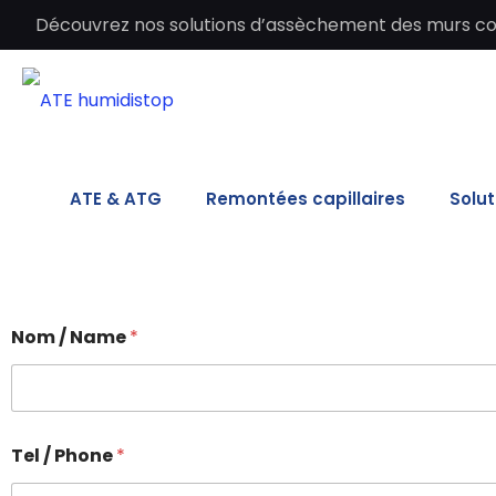
Découvrez nos solutions d’assèchement des murs cont
ATE & ATG
Remontées capillaires
Solut
N
Nom / Name
*
o
m
N
a
m
e
Tel / Phone
*