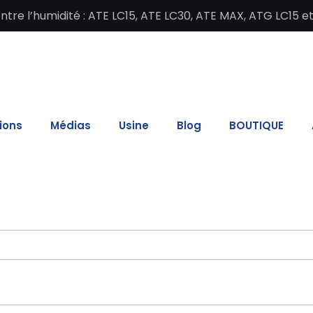
re l’humidité : ATE LC15, ATE LC30, ATE MAX, ATG LC15 e
ions
Médias
Usine
Blog
BOUTIQUE