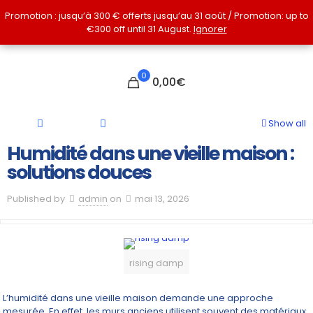
Promotion : jusqu’à 300 € offerts jusqu’au 31 août / Promotion: up to
Promotion : jusqu’à 300 € offerts jusqu’au 31 août / Promotion: up to
€300 off until 31 August.
€300 off until 31 August.
Ignorer
Ignorer
0
0,00€
Show all
Humidité dans une vieille maison :
solutions douces
Published by
admin
on
mai 13, 2026
rising damp
L’humidité dans une vieille maison demande une approche
mesurée. En effet, les murs anciens utilisent souvent des matériaux