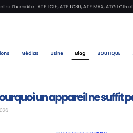
re l’humidité : ATE LC15, ATE LC30, ATE MAX, ATG LC15 e
ions
Médias
Usine
Blog
BOUTIQUE
 pourquoi un appareil ne suffit 
2026