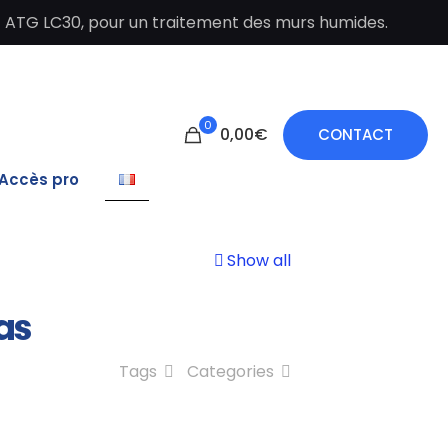
t ATG LC30, pour un traitement des murs humides.
0
0,00€
CONTACT
Accès pro
Show all
pas
Tags
Categories