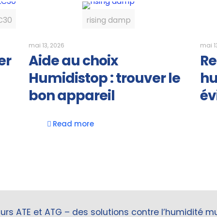
C30
rising damp
mai 13, 2026
mai 1
er
Aide au choix
Re
Humidistop : trouver le
hu
bon appareil
év
Read more
s ATE et ATG – des solutions contre l’humidité mur