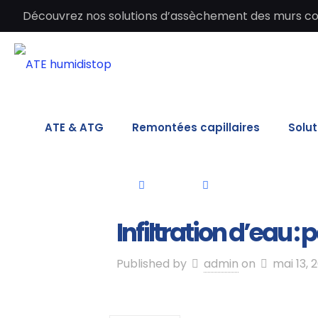
Découvrez nos solutions d’assèchement des murs cont
ATE & ATG
Remontées capillaires
Solut
Infiltration d’eau :
Published by
admin
on
mai 13, 