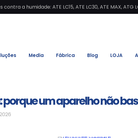
contra a humidade: ATE LC15, ATE LC30, ATE MAX, ATG L
luções
Media
Fábrica
Blog
LOJA
A
a: porque um aparelho não ba
 2026