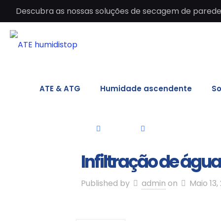
Descubra as nossas soluções de secagem de paredes 
ATE & ATG
Humidade ascendente
So
Infiltração de águ
Published by
admin
on
Maio 13,