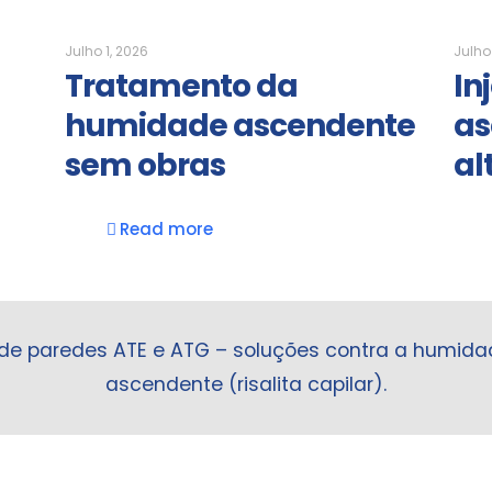
Julho 1, 2026
Julho 
Tratamento da
In
humidade ascendente
as
sem obras
al
Read more
 de paredes ATE e ATG – soluções contra a humid
ascendente (risalita capilar).