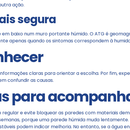
utra ação.
ais segura
e em baixo num muro portante húmido. O ATG é geomagné
rente apenas quando os sintomas correspondem à humid
onhecer
nformações claras para orientar a escolha. Por fim, expe
m confundir as causas.
as para acompanha
 regular e evite bloquear as paredes com materiais dem
 semanas, porque uma parede húmida muda lentamente.
táveis podem indicar melhoria. No entanto, se a água en