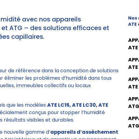
umidité avec nos appareils
Nos 
ATE 
t ATG – des solutions efficaces et
es capillaires.
APP
ATE
APP
ATE
eur de référence dans la conception de solutions
ur éliminer les problèmes d’humidité dans tous
APP
elles, immeubles collectifs ou locaux
ATE
APP
tels que les modèles
ATE LC15, ATE LC30, ATE
ATG
pécialement conçus pour stopper l’humidité
APP
 résultats visibles et durables.
ATG
e nouvelle gamme d’
appareils d’assèchement