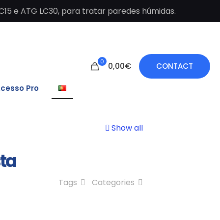
C15 e ATG LC30, para tratar paredes húmidas.
0
0,00€
CONTACT
cesso Pro
Show all
sta
Tags
Categories