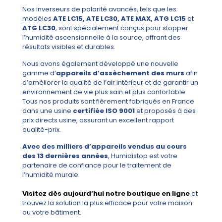
Nos inverseurs de polarité avancés, tels que les
modèles
ATE LC15, ATE LC30, ATE MAX, ATG LC15
et
ATG LC30
, sont spécialement conçus pour stopper
l’humidité ascensionnelle à la source, offrant des
résultats visibles et durables.
Nous avons également développé une nouvelle
gamme d’
appareils d’assèchement des murs
afin
d’améliorer la qualité de l’air intérieur et de garantir un
environnement de vie plus sain et plus confortable.
Tous nos produits sont fièrement fabriqués en France
dans une usine
certifiée ISO 9001
et proposés à des
prix directs usine, assurant un excellent rapport
qualité-prix.
Avec des milliers d’appareils vendus au cours
des 13 dernières années
, Humidistop est votre
partenaire de confiance pour le traitement de
l’humidité murale.
Visitez dès aujourd’hui notre boutique en ligne
et
trouvez la solution la plus efficace pour votre maison
ou votre bâtiment.