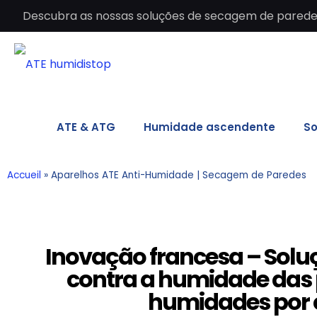
Descubra as nossas soluções de secagem de paredes 
ATE & ATG
Humidade ascendente
So
Accueil
»
Aparelhos ATE Anti-Humidade | Secagem de Paredes
Inovação francesa – Soluç
contra a humidade das 
humidades por 