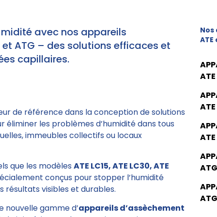
umidité avec nos appareils
Nos 
ATE 
t ATG – des solutions efficaces et
es capillaires.
APP
ATE
APP
ATE
eur de référence dans la conception de solutions
ur éliminer les problèmes d’humidité dans tous
APP
elles, immeubles collectifs ou locaux
ATE
APP
tels que les modèles
ATE LC15, ATE LC30, ATE
ATG
pécialement conçus pour stopper l’humidité
APP
 résultats visibles et durables.
ATG
e nouvelle gamme d’
appareils d’assèchement