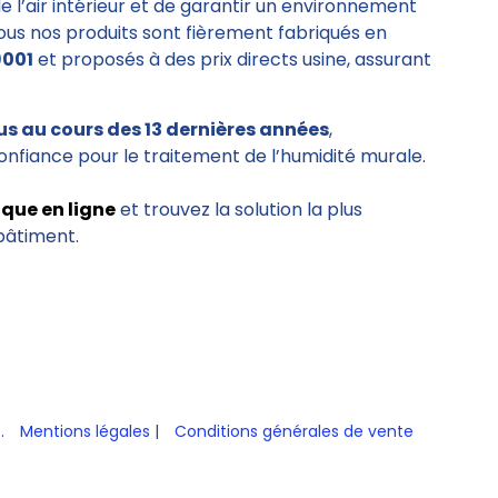
de l’air intérieur et de garantir un environnement
Tous nos produits sont fièrement fabriqués en
9001
et proposés à des prix directs usine, assurant
us au cours des 13 dernières années
,
onfiance pour le traitement de l’humidité murale.
ique en ligne
et trouvez la solution la plus
bâtiment.
s.
Mentions légales
|
Conditions générales de vente