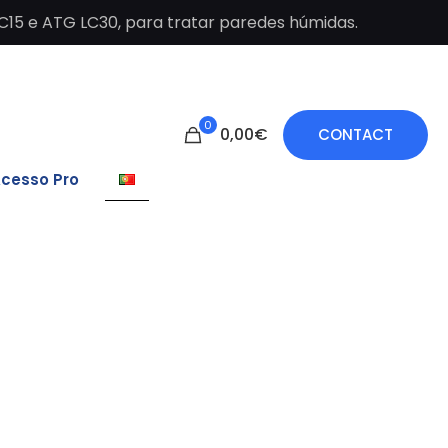
C15 e ATG LC30, para tratar paredes húmidas.
0
0,00€
CONTACT
cesso Pro