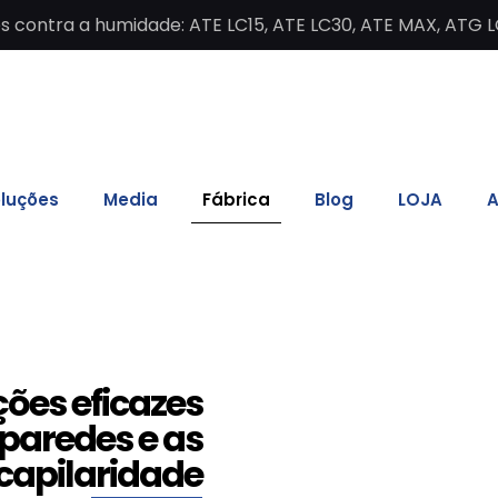
contra a humidade: ATE LC15, ATE LC30, ATE MAX, ATG L
luções
Media
Fábrica
Blog
LOJA
A
ões eficazes
paredes e as
capilaridade