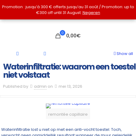
Promotion : jusqu’à 300 € offerts jusqu’au 31 août / Promotion: up to
Promotion : jusqu’à 300 € offerts jusqu’au 31 août / Promotion: up to
€300 off until 31 August.
€300 off until 31 August.
Negeren
Negeren
0
0,00€
Show all
Waterinfiltratie: waarom een toestel
niet volstaat
Published by
admin
on
mei 13, 2026
remontée capillaire
Waterinfiltratie lost u niet op met een anti-vocht toestel. Toch,
verwacht geen onmiddellijk resultaat wanneer de muur geleidelijk