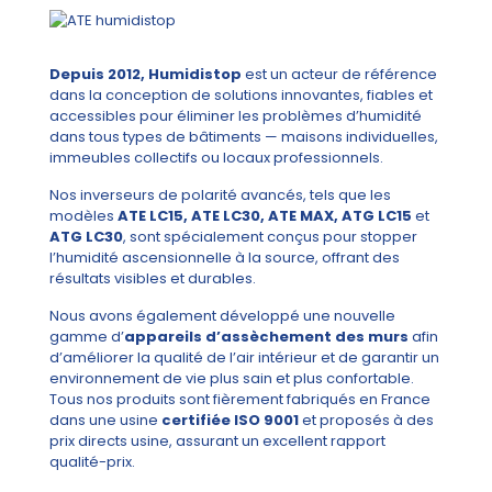
Depuis 2012, Humidistop
est un acteur de référence
dans la conception de solutions innovantes, fiables et
accessibles pour éliminer les problèmes d’humidité
dans tous types de bâtiments — maisons individuelles,
immeubles collectifs ou locaux professionnels.
Nos inverseurs de polarité avancés, tels que les
modèles
ATE LC15, ATE LC30, ATE MAX, ATG LC15
et
ATG LC30
, sont spécialement conçus pour stopper
l’humidité ascensionnelle à la source, offrant des
résultats visibles et durables.
Nous avons également développé une nouvelle
gamme d’
appareils d’assèchement des murs
afin
d’améliorer la qualité de l’air intérieur et de garantir un
environnement de vie plus sain et plus confortable.
Tous nos produits sont fièrement fabriqués en France
dans une usine
certifiée ISO 9001
et proposés à des
prix directs usine, assurant un excellent rapport
qualité-prix.