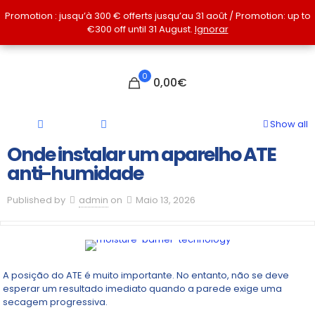
Promotion : jusqu’à 300 € offerts jusqu’au 31 août / Promotion: up to
Promotion : jusqu’à 300 € offerts jusqu’au 31 août / Promotion: up to
€300 off until 31 August.
€300 off until 31 August.
Ignorar
Ignorar
0
0,00€
Show all
Onde instalar um aparelho ATE
anti-humidade
Published by
admin
on
Maio 13, 2026
A posição do ATE é muito importante. No entanto, não se deve
esperar um resultado imediato quando a parede exige uma
secagem progressiva.