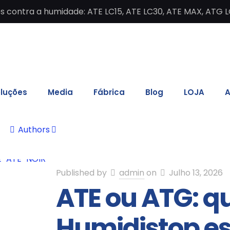
contra a humidade: ATE LC15, ATE LC30, ATE MAX, ATG L
luções
Media
Fábrica
Blog
LOJA
A
Authors
Published by
admin
on
Julho 13, 2026
ATE ou ATG: q
Humidistop es