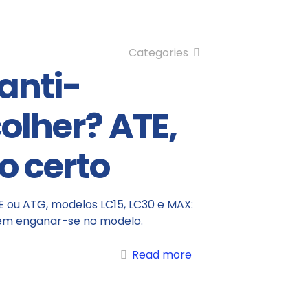
Categories
anti-
lher? ATE,
o certo
 ou ATG, modelos LC15, LC30 e MAX:
 sem enganar-se no modelo.
Read more