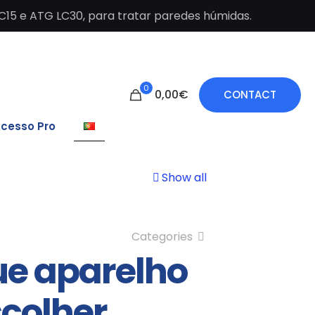
C15 e ATG LC30, para tratar paredes húmidas.
0
0,00€
CONTACT
cesso Pro
Show all
Categories
ue aparelho
colher