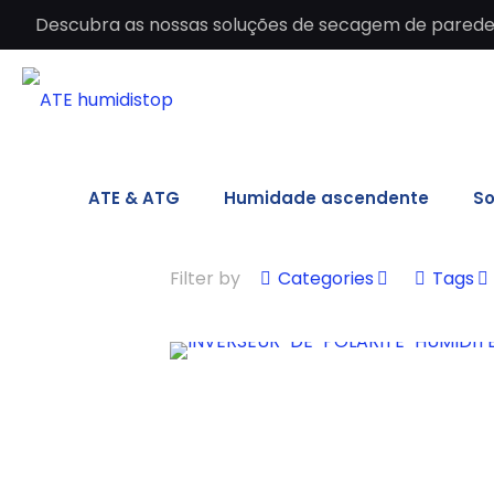
Descubra as nossas soluções de secagem de paredes 
ATE & ATG
Humidade ascendente
So
Filter by
Categories
Tags