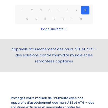
1
2
3
4
5
6
7
8
9
10
11
12
13
14
15
Page suivante
Appareils d’assèchement des murs ATE et ATG –
des solutions contre l’humidité murale et les
remontées capillaires
Protégez votre maison de l’humidité avec nos
appareils d’assèchement des murs ATE et ATG – des
solutions efficaces et innovantes contre les