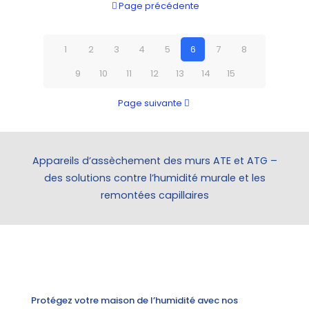
Page précédente
1
2
3
4
5
6
7
8
9
10
11
12
13
14
15
Page suivante
Appareils d’assèchement des murs ATE et ATG –
des solutions contre l’humidité murale et les
remontées capillaires
Protégez votre maison de l’humidité avec nos