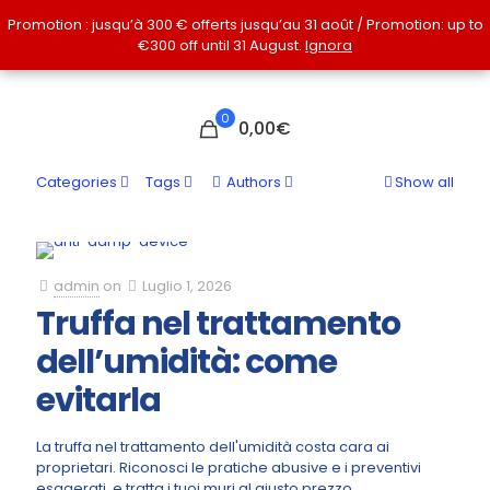
Promotion : jusqu’à 300 € offerts jusqu’au 31 août / Promotion: up to
Promotion : jusqu’à 300 € offerts jusqu’au 31 août / Promotion: up to
€300 off until 31 August.
€300 off until 31 August.
Ignora
Ignora
0
0,00€
Categories
Tags
Authors
Show all
admin
on
Luglio 1, 2026
Truffa nel trattamento
dell’umidità: come
evitarla
La truffa nel trattamento dell'umidità costa cara ai
proprietari. Riconosci le pratiche abusive e i preventivi
esagerati, e tratta i tuoi muri al giusto prezzo.