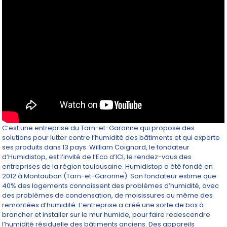
C’est une entreprise du Tarn-et-Garonne qui propose des
solutions pour lutter contre l’humidité des bâtiments et qui exporte
ses produits dans 13 pays. William Coignard, le fondateur
d’Humidistop, est l’invité de l’Eco d’ICI, le rendez-vous des
entreprises de la région toulousaine. Humidistop a été fondé en
2012 à Montauban (Tarn-et-Garonne). Son fondateur estime que
40% des logements connaissent des problèmes d’humidité, avec
des problèmes de condensation, de moisissures ou même des
remontées d’humidité. L’entreprise a créé une sorte de box à
brancher et installer sur le mur humide, pour faire redescendre
l’humidité résiduelle des bâtiments anciens. Des appareils