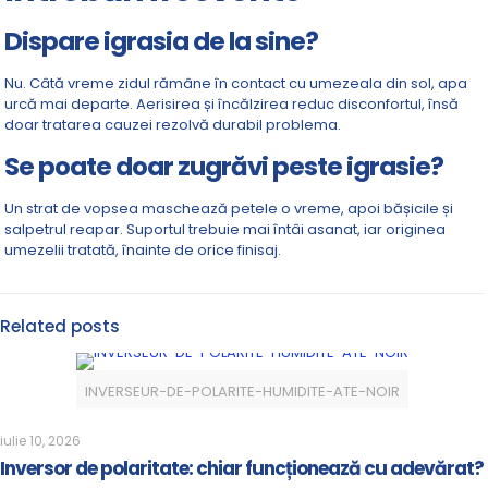
Dispare igrasia de la sine?
Nu. Câtă vreme zidul rămâne în contact cu umezeala din sol, apa
urcă mai departe. Aerisirea și încălzirea reduc disconfortul, însă
doar tratarea cauzei rezolvă durabil problema.
Se poate doar zugrăvi peste igrasie?
Un strat de vopsea maschează petele o vreme, apoi bășicile și
salpetrul reapar. Suportul trebuie mai întâi asanat, iar originea
umezelii tratată, înainte de orice finisaj.
Related posts
INVERSEUR-DE-POLARITE-HUMIDITE-ATE-NOIR
iulie 10, 2026
Inversor de polaritate: chiar funcționează cu adevărat?