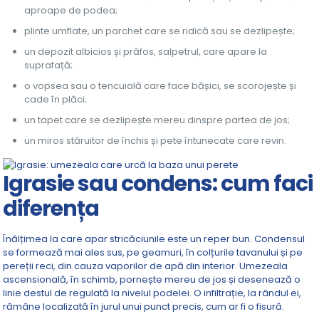
aproape de podea;
plinte umflate, un parchet care se ridică sau se dezlipește;
un depozit albicios și prăfos, salpetrul, care apare la
suprafață;
o vopsea sau o tencuială care face bășici, se scorojește și
cade în plăci;
un tapet care se dezlipește mereu dinspre partea de jos;
un miros stăruitor de închis și pete întunecate care revin.
Igrasie sau condens: cum faci
diferența
Înălțimea la care apar stricăciunile este un reper bun. Condensul
se formează mai ales sus, pe geamuri, în colțurile tavanului și pe
pereții reci, din cauza vaporilor de apă din interior. Umezeala
ascensională, în schimb, pornește mereu de jos și desenează o
linie destul de regulată la nivelul podelei. O infiltrație, la rândul ei,
rămâne localizată în jurul unui punct precis, cum ar fi o fisură.