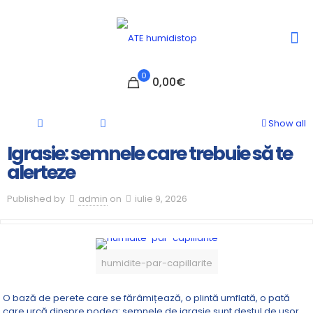
0
0,00€
Show all
Igrasie: semnele care trebuie să te
alerteze
Published by
admin
on
iulie 9, 2026
humidite-par-capillarite
O bază de perete care se fărâmițează, o plintă umflată, o pată
care urcă dinspre podea: semnele de igrasie sunt destul de ușor