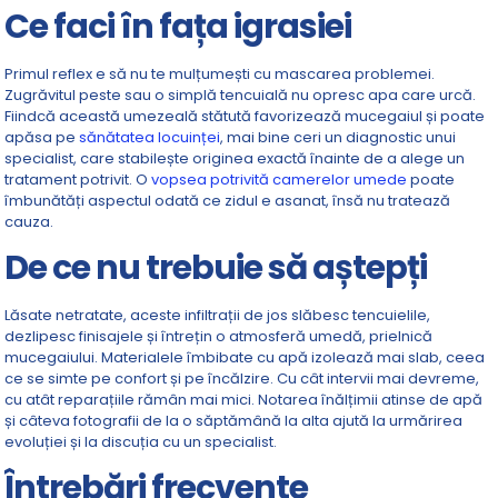
Ce faci în fața igrasiei
Primul reflex e să nu te mulțumești cu mascarea problemei.
Zugrăvitul peste sau o simplă tencuială nu opresc apa care urcă.
Fiindcă această umezeală stătută favorizează mucegaiul și poate
apăsa pe
sănătatea locuinței
, mai bine ceri un diagnostic unui
specialist, care stabilește originea exactă înainte de a alege un
tratament potrivit. O
vopsea potrivită camerelor umede
poate
îmbunătăți aspectul odată ce zidul e asanat, însă nu tratează
cauza.
De ce nu trebuie să aștepți
Lăsate netratate, aceste infiltrații de jos slăbesc tencuielile,
dezlipesc finisajele și întrețin o atmosferă umedă, prielnică
mucegaiului. Materialele îmbibate cu apă izolează mai slab, ceea
ce se simte pe confort și pe încălzire. Cu cât intervii mai devreme,
cu atât reparațiile rămân mai mici. Notarea înălțimii atinse de apă
și câteva fotografii de la o săptămână la alta ajută la urmărirea
evoluției și la discuția cu un specialist.
Întrebări frecvente