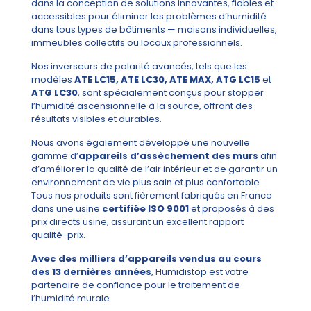
dans la conception de solutions innovantes, fiables et
accessibles pour éliminer les problèmes d’humidité
dans tous types de bâtiments — maisons individuelles,
immeubles collectifs ou locaux professionnels.
Nos inverseurs de polarité avancés, tels que les
modèles
ATE LC15, ATE LC30, ATE MAX, ATG LC15
et
ATG LC30
, sont spécialement conçus pour stopper
l’humidité ascensionnelle à la source, offrant des
résultats visibles et durables.
Nous avons également développé une nouvelle
gamme d’
appareils d’assèchement des murs
afin
d’améliorer la qualité de l’air intérieur et de garantir un
environnement de vie plus sain et plus confortable.
Tous nos produits sont fièrement fabriqués en France
dans une usine
certifiée ISO 9001
et proposés à des
prix directs usine, assurant un excellent rapport
qualité-prix.
Avec des milliers d’appareils vendus au cours
des 13 dernières années
, Humidistop est votre
partenaire de confiance pour le traitement de
l’humidité murale.