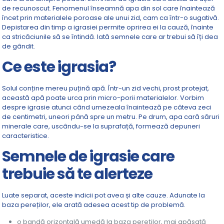
de recunoscut. Fenomenul înseamnă apa din sol care înaintează
încet prin materialele poroase ale unui zid, cam ca într-o sugativă.
Depistarea din timp a igrasiei permite oprirea ei la cauză, înainte
ca stricăciunile să se întindă. Iată semnele care ar trebui să îți dea
de gândit.
Ce este igrasia?
Solul conține mereu puțină apă. Într-un zid vechi, prost protejat,
această apă poate urca prin micro-porii materialelor. Vorbim
despre igrasie atunci când umezeala înaintează pe câteva zeci
de centimetri, uneori până spre un metru. Pe drum, apa cară săruri
minerale care, uscându-se la suprafață, formează depuneri
caracteristice.
Semnele de igrasie care
trebuie să te alerteze
Luate separat, aceste indicii pot avea și alte cauze. Adunate la
baza pereților, ele arată adesea acest tip de problemă.
o bandă orizontală umedă la baza pereților, mai apăsată