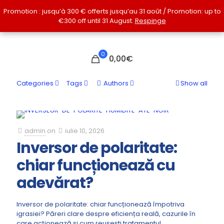
Promotion : jusqu’à 300 € offerts jusqu’au 31 août / Promotion: up to
Promotion : jusqu’à 300 € offerts jusqu’au 31 août / Promotion: up to
€300 off until 31 August.
€300 off until 31 August.
Respinge
Respinge
0
0,00€
Categories
Tags
Authors
Show all
admin
on
iulie 10, 2026
Inversor de polaritate:
chiar funcționează cu
adevărat?
Inversor de polaritate: chiar funcționează împotriva
igrasiei? Păreri clare despre eficiența reală, cazurile în
care acționează și cum reușești tratamentul.