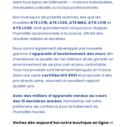
dans tous types de bâtiments — maisons individuelles,
immeubles collectifs ou locaux professionnels.
Nos inverseurs de polarité avancés, tels que les
modèles
ATE LC15, ATE LC30, ATE MAX, ATG LC15
et
ATG LC30
, sont spécialement conçus pour stopper
l’humidité ascensionnelle à la source, offrant des
résultats visibles et durables.
Nous avons également développé une nouvelle
gamme d’
appareils d’assèchement des murs
afin
d’améliorer la qualité de l’air intérieur et de garantir un
environnement de vie plus sain et plus confortable.
Tous nos produits sont fièrement fabriqués en France
dans une usine
certifiée ISO 9001
et proposés à des
prix directs usine, assurant un excellent rapport
qualité-prix.
Avec des milliers d’appareils vendus au cours
des 13 dernières années
, Humidistop est votre
partenaire de confiance pour le traitement de
l’humidité murale.
Visitez dès aujourd’hui notre boutique en ligne
et