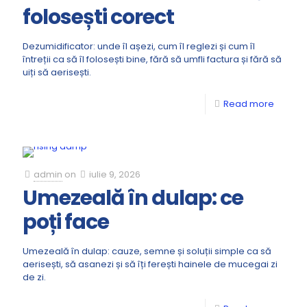
folosești corect
Dezumidificator: unde îl așezi, cum îl reglezi și cum îl
întreții ca să îl folosești bine, fără să umfli factura și fără să
uiți să aerisești.
Read more
admin
on
iulie 9, 2026
Umezeală în dulap: ce
poți face
Umezeală în dulap: cauze, semne și soluții simple ca să
aerisești, să asanezi și să îți ferești hainele de mucegai zi
de zi.