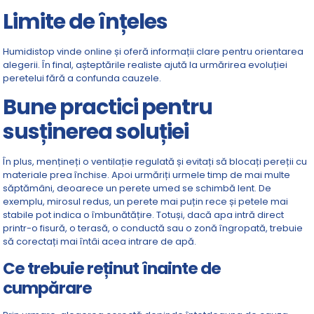
Limite de înțeles
Humidistop vinde online și oferă informații clare pentru orientarea
alegerii. În final, așteptările realiste ajută la urmărirea evoluției
peretelui fără a confunda cauzele.
Bune practici pentru
susținerea soluției
În plus, mențineți o ventilație regulată și evitați să blocați pereții cu
materiale prea închise. Apoi urmăriți urmele timp de mai multe
săptămâni, deoarece un perete umed se schimbă lent. De
exemplu, mirosul redus, un perete mai puțin rece și petele mai
stabile pot indica o îmbunătățire. Totuși, dacă apa intră direct
printr-o fisură, o terasă, o conductă sau o zonă îngropată, trebuie
să corectați mai întâi acea intrare de apă.
Ce trebuie reținut înainte de
cumpărare