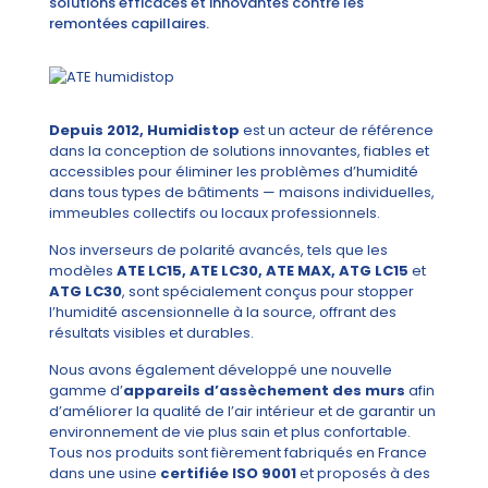
solutions efficaces et innovantes contre les
remontées capillaires.
Depuis 2012, Humidistop
est un acteur de référence
dans la conception de solutions innovantes, fiables et
accessibles pour éliminer les problèmes d’humidité
dans tous types de bâtiments — maisons individuelles,
immeubles collectifs ou locaux professionnels.
Nos inverseurs de polarité avancés, tels que les
modèles
ATE LC15, ATE LC30, ATE MAX, ATG LC15
et
ATG LC30
, sont spécialement conçus pour stopper
l’humidité ascensionnelle à la source, offrant des
résultats visibles et durables.
Nous avons également développé une nouvelle
gamme d’
appareils d’assèchement des murs
afin
d’améliorer la qualité de l’air intérieur et de garantir un
environnement de vie plus sain et plus confortable.
Tous nos produits sont fièrement fabriqués en France
dans une usine
certifiée ISO 9001
et proposés à des