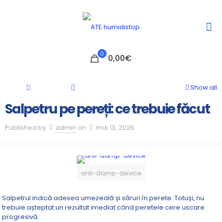
0
0,00€
Show all
Salpetru pe pereți: ce trebuie făcut
Published by
admin
on
mai 13, 2026
anti-damp-device
Salpetrul indică adesea umezeală și săruri în perete. Totuși, nu
trebuie așteptat un rezultat imediat când peretele cere uscare
progresivă.