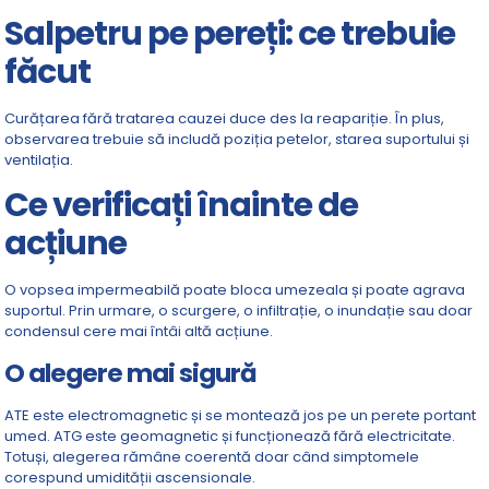
Salpetru pe pereți: ce trebuie
făcut
Curățarea fără tratarea cauzei duce des la reapariție. În plus,
observarea trebuie să includă poziția petelor, starea suportului și
ventilația.
Ce verificați înainte de
acțiune
O vopsea impermeabilă poate bloca umezeala și poate agrava
suportul. Prin urmare, o scurgere, o infiltrație, o inundație sau doar
condensul cere mai întâi altă acțiune.
O alegere mai sigură
ATE este electromagnetic și se montează jos pe un perete portant
umed. ATG este geomagnetic și funcționează fără electricitate.
Totuși, alegerea rămâne coerentă doar când simptomele
corespund umidității ascensionale.