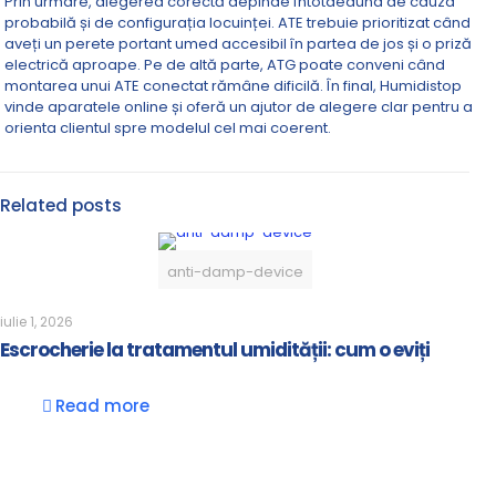
Prin urmare, alegerea corectă depinde întotdeauna de cauza
probabilă și de configurația locuinței. ATE trebuie prioritizat când
aveți un perete portant umed accesibil în partea de jos și o priză
electrică aproape. Pe de altă parte, ATG poate conveni când
montarea unui ATE conectat rămâne dificilă. În final, Humidistop
vinde aparatele online și oferă un ajutor de alegere clar pentru a
orienta clientul spre modelul cel mai coerent.
Related posts
anti-damp-device
iulie 1, 2026
Escrocherie la tratamentul umidității: cum o eviți
Read more