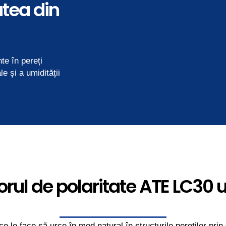
atea din
e în pereți
e și a umidității
rul de polaritate ATE LC30 u
e le face să urce în mod natural în structurile pereților prin 