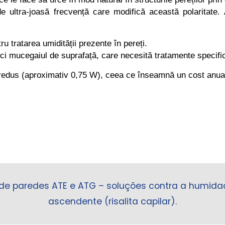
 ultra-joasă frecvență care modifică această polaritate. A
 tratarea umidității prezente în pereți.
i nici mucegaiul de suprafață, care necesită tratamente specifi
dus (aproximativ 0,75 W), ceea ce înseamnă un cost anual al
 de paredes ATE e ATG – soluções contra a humid
ascendente (risalita capilar).