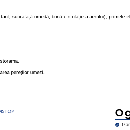
nt, suprafață umedă, bună circulație a aerului), primele efec
astorama.
area pereților umezi.
O g
Gar