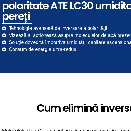
polaritate ATE LC30 umidit
pereți
Tehnologie avansată de inversare a polarității
Vizează și acționează asupra moleculelor de apă prezent
Soluție dovedită împotriva umidității capilare ascensional
Consum de energie ultra-redus
Cum elimină inverso
Moleculele de apă au un pol pozitiv și un pol negativ, ceea c