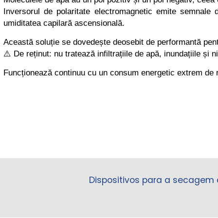
Inversorul de polaritate electromagnetic emite semnale de
umiditatea capilară ascensională.
Această soluție se dovedește deosebit de performantă pentru
⚠️ De reținut: nu tratează infiltrațiile de apă, inundațiile ș
Funcționează continuu cu un consum energetic extrem de re
Dispositivos para a secagem