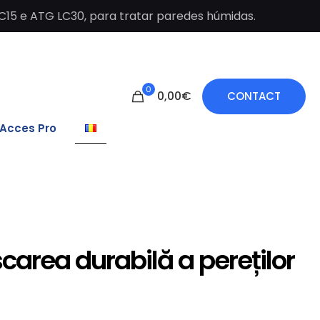
C15 e ATG LC30, para tratar paredes húmidas.
0
0,00€
CONTACT
Acces Pro
area durabilă a pereților