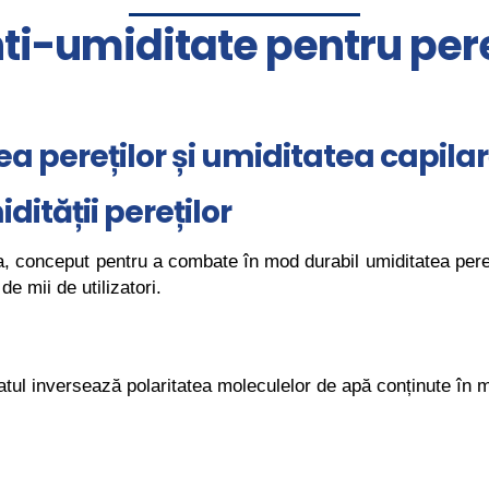
nti-umiditate pentru pere
ea pereților și umiditatea capila
ității pereților
ța, conceput pentru a combate în mod durabil umiditatea pereț
e mii de utilizatori.
tul inversează polaritatea moleculelor de apă conținute în m