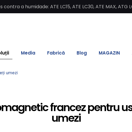
contra a humidade: ATE LC15, ATE LC30, ATE MAX, ATG L
luții
Media
Fabrică
Blog
MAGAZIN
eți umezi
omagnetic francez pentru usc
umezi