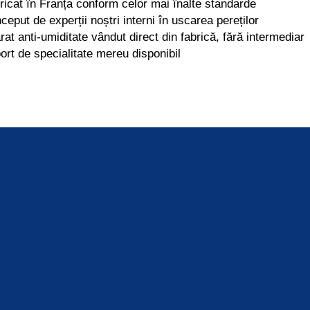
ricat în Franța conform celor mai înalte standarde
ceput de experții noștri interni în uscarea pereților
rat anti-umiditate vândut direct din fabrică, fără intermediar
ort de specialitate mereu disponibil