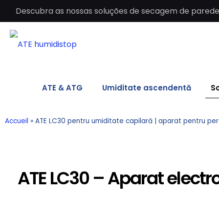
Descubra as nossas soluções de secagem de paredes 
ATE & ATG
Umiditate ascendentă
So
Accueil
»
ATE LC30 pentru umiditate capilară | aparat pentru per
ATE LC30 – Aparat electr