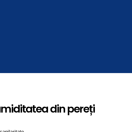
miditatea din pereți
capilaritate.