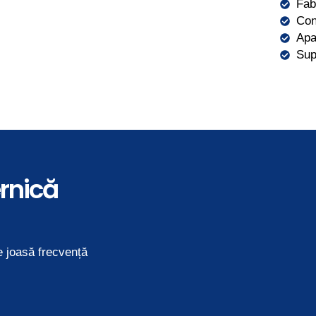
Fab
Con
Apa
Sup
rnică
e joasă frecvență