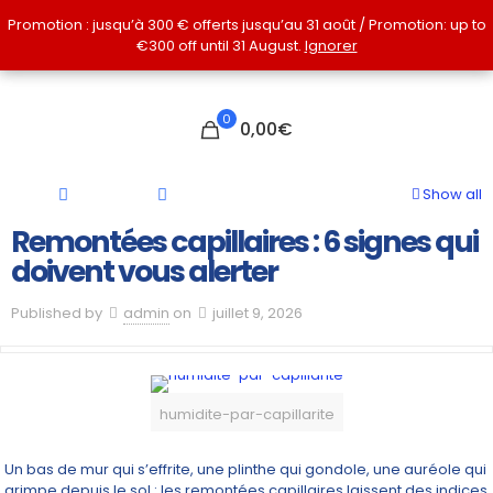
Promotion : jusqu’à 300 € offerts jusqu’au 31 août / Promotion: up to
Promotion : jusqu’à 300 € offerts jusqu’au 31 août / Promotion: up to
€300 off until 31 August.
€300 off until 31 August.
Ignorer
Ignorer
0
0,00€
Show all
Remontées capillaires : 6 signes qui
doivent vous alerter
Published by
admin
on
juillet 9, 2026
humidite-par-capillarite
Un bas de mur qui s’effrite, une plinthe qui gondole, une auréole qui
grimpe depuis le sol : les remontées capillaires laissent des indices