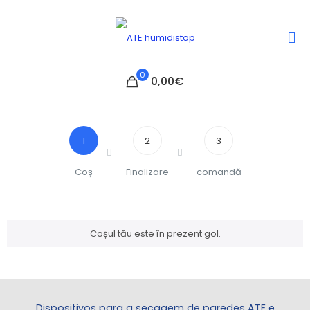
0
0,00€
1
2
3
Coș
Finalizare
comandă
Coșul tău este în prezent gol.
Dispositivos para a secagem de paredes ATE e