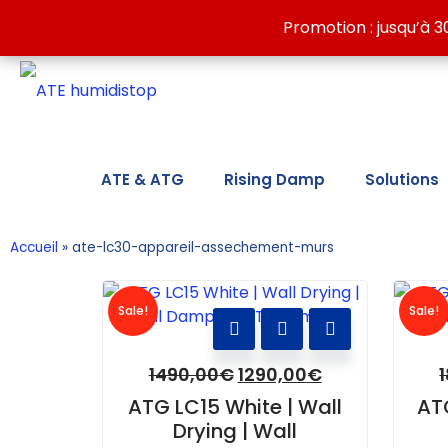
Discover our wall-drying solutions against dampness:
Promotion : jusqu’à 3
Promotion : jusqu’à 3
ATE & ATG
Rising Damp
Solutions
Accueil
»
ate-lc30-appareil-assechement-murs
Sale!
Sale!
1490,00
€
1290,00
€
ATG LC15 White | Wall
AT
Drying | Wall