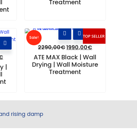
l
Treatment
ent
TOP SELLER
Sale!
2290,00
€
1990,00
€
ATE MAX Black | Wall
€
Drying | Wall Moisture
y |
Treatment
l
nt
 and rising damp