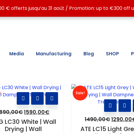
 ATE LC15, ATE LC30, ATE MAX, ATG LC15 and ATG LC30, for
00 € offerts jusqu’au 31 août / Promotion: up to €300 off u
00 € offerts jusqu’au 31 août / Promotion: up to €300 off u
Media
Manufacturing
Blog
SHOP
P
Sale!
1890,00
€
1590,00
€
1490,00
€
1290,00
G LC30 White | Wall
Drying | Wall
ATE LC15 Light Gre