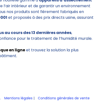
e nouvelle gamme d’
appareils d’assèchement
de l’air intérieur et de garantir un environnement
Tous nos produits sont fièrement fabriqués en
9001
et proposés à des prix directs usine, assurant
us au cours des 13 dernières années
,
onfiance pour le traitement de l’humidité murale.
ique en ligne
et trouvez la solution la plus
bâtiment.
s.
Mentions légales
|
Conditions générales de vente