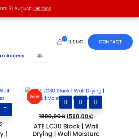
 treating damp walls.
ntil 31 August.
ntil 31 August.
Dismiss
Dismiss
0
0,00€
CONTACT
ro Access
Sale!
1890,00
€
1590,00
€
€
ATE LC30 Black | Wall
y |
Drying | Wall Moisture