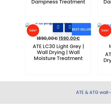
Dampness Treatment
Da
BEST-SELLER
Sale!
Sale!
1890,00
€
1590,00
€
ATE LC30 Light Grey |
Wall Drying | Wall
AT
Moisture Treatment
Dry
ATE & ATG wall-