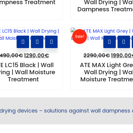
mpness Treatment
Wall Drying | Wal
Dampness Treatm
Sale!
1490,00
€
1290,00
€
2290,00
€
1990,00
E LC15 Black | Wall
ATE MAX Light Gre
ing | Wall Moisture
Wall Drying | Wal
Treatment
Moisture Treatme
drying devices – solutions against wall dampness