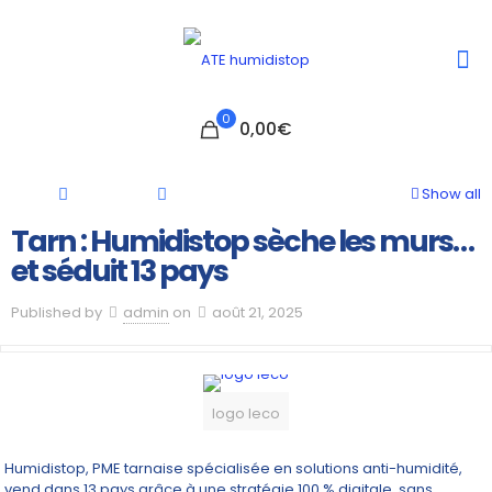
0
0,00€
Show all
Tarn : Humidistop sèche les murs…
et séduit 13 pays
Published by
admin
on
août 21, 2025
logo leco
Humidistop, PME tarnaise spécialisée en solutions anti-humidité,
vend dans 13 pays grâce à une stratégie 100 % digitale, sans