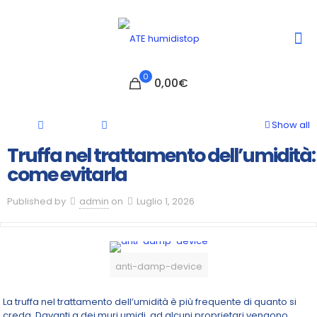
0
0,00€
Show all
Truffa nel trattamento dell’umidità:
come evitarla
Published by
admin
on
Luglio 1, 2026
anti-damp-device
La truffa nel trattamento dell’umidità è più frequente di quanto si
creda. Davanti a dei muri umidi, ad alcuni proprietari vengono