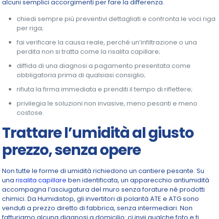
alcuni semplici accorgimenti per fare la differenza.
chiedi sempre più preventivi dettagliati e confronta le voci riga
per riga;
fai verificare la causa reale, perché un’infiltrazione o una
perdita non si tratta come la risalita capillare;
diffida di una diagnosi a pagamento presentata come
obbligatoria prima di qualsiasi consiglio;
rifiuta la firma immediata e prenditi il tempo di riflettere;
privilegia le soluzioni non invasive, meno pesanti e meno
costose.
Trattare l’umidità al giusto
prezzo, senza opere
Non tutte le forme di umidità richiedono un cantiere pesante. Su
una
risalita capillare
ben identificata, un apparecchio antiumidità
accompagna l’asciugatura del muro senza forature né prodotti
chimici. Da Humidistop, gli invertitori di polarità ATE e ATG sono
venduti a prezzo diretto di fabbrica, senza intermediari. Non
fatturiamo alcuna diagnosi a domicilio: ci invii qualche foto e ti