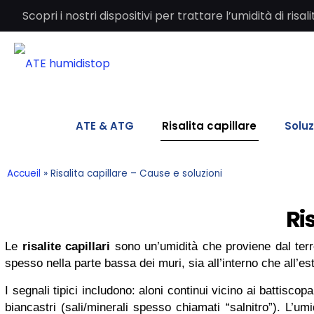
Scopri i nostri dispositivi per trattare l’umidità di ri
ATE & ATG
Risalita capillare
Soluz
Accueil
»
Risalita capillare – Cause e soluzioni
Ri
Le
risalite capillari
sono un’umidità che proviene dal terr
spesso nella parte bassa dei muri, sia all’interno che all’
I segnali tipici includono: aloni continui vicino ai battiscop
biancastri (sali/minerali spesso chiamati “salnitro”). L’um