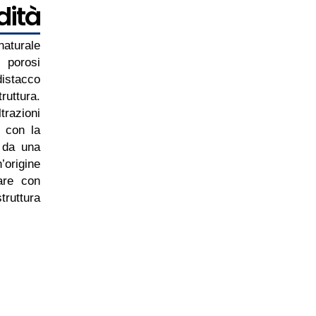
dità
aturale
i porosi
distacco
ruttura.
razioni
é con la
 da una
’origine
care con
truttura