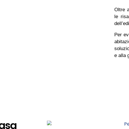
Oltre 
le ris
dell’edi
Per ev
abitaz
soluzio
e alla 
casa