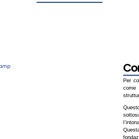
Co
Per c
come 
struttu
Quest
sottos
l’inton
Ques
fondazi