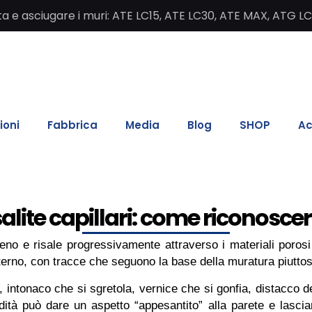
salita e asciugare i muri: ATE LC15, ATE LC30, ATE MAX, ATG L
ioni
Fabbrica
Media
Blog
SHOP
Ac
salite capillari: come riconoscer
eno e risale progressivamente attraverso i materiali porosi
esterno, con tracce che seguono la base della muratura piutto
a, intonaco che si sgretola, vernice che si gonfia, distacco d
idità può dare un aspetto “appesantito” alla parete e lasci