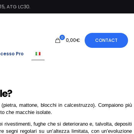
C15, ATG LC30.
0
0,00€
CONTACT
cesso Pro
le?
 (pietra, mattone, blocchi in calcestruzzo). Compaiono più
sto che macchie isolate.
ei rivestimenti, fughe che si deteriorano e, talvolta, depositi
are segni regolari su un’altezza limitata, con un’evoluzione