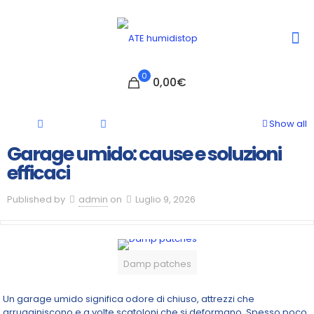
0
0,00€
Show all
Garage umido: cause e soluzioni
efficaci
Published by
admin
on
Luglio 9, 2026
Damp patches
Un garage umido significa odore di chiuso, attrezzi che
arrugginiscono e a volte scatoloni che si deformano. Spesso poco