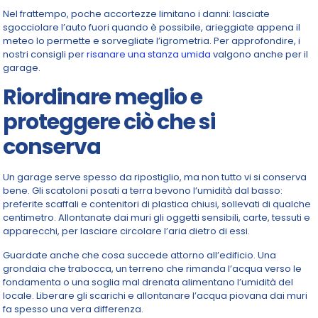
Nel frattempo, poche accortezze limitano i danni: lasciate
sgocciolare l’auto fuori quando è possibile, arieggiate appena il
meteo lo permette e sorvegliate l’igrometria. Per approfondire, i
nostri consigli per
risanare una stanza umida
valgono anche per il
garage.
Riordinare meglio e
proteggere ciò che si
conserva
Un garage serve spesso da ripostiglio, ma non tutto vi si conserva
bene. Gli scatoloni posati a terra bevono l’umidità dal basso:
preferite scaffali e contenitori di plastica chiusi, sollevati di qualche
centimetro. Allontanate dai muri gli oggetti sensibili, carte, tessuti e
apparecchi, per lasciare circolare l’aria dietro di essi.
Guardate anche che cosa succede attorno all’edificio. Una
grondaia che trabocca, un terreno che rimanda l’acqua verso le
fondamenta o una soglia mal drenata alimentano l’umidità del
locale. Liberare gli scarichi e allontanare l’acqua piovana dai muri
fa spesso una vera differenza.