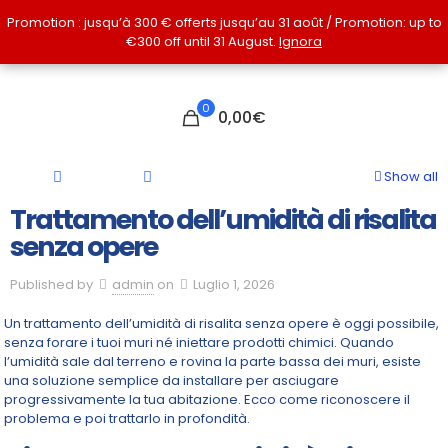
Promotion : jusqu’à 300 € offerts jusqu’au 31 août / Promotion: up to
Promotion : jusqu’à 300 € offerts jusqu’au 31 août / Promotion: up to
€300 off until 31 August.
€300 off until 31 August.
Ignora
Ignora
0
0,00€
Show all
Trattamento dell’umidità di risalita
senza opere
Published by
admin
on
Luglio 1, 2026
Un trattamento dell’umidità di risalita senza opere è oggi possibile,
senza forare i tuoi muri né iniettare prodotti chimici. Quando
l’umidità sale dal terreno e rovina la parte bassa dei muri, esiste
una soluzione semplice da installare per asciugare
progressivamente la tua abitazione. Ecco come riconoscere il
problema e poi trattarlo in profondità.