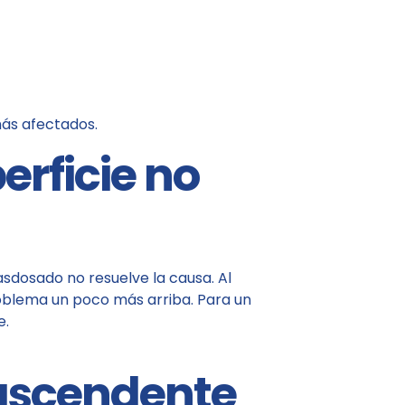
más afectados.
erficie no
sdosado no resuelve la causa. Al
roblema un poco más arriba. Para un
e.
 ascendente