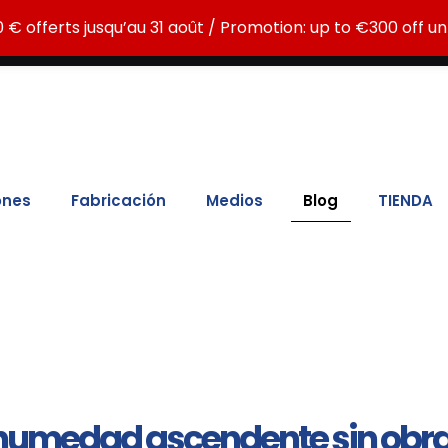
contra la humedad: ATE LC15, ATE LC30, ATE MAX, ATG LC
 € offerts jusqu’au 31 août / Promotion: up to €300 off unt
 € offerts jusqu’au 31 août / Promotion: up to €300 off unt
ones
Fabricación
Medios
Blog
TIENDA
 humedad ascendente sin obr