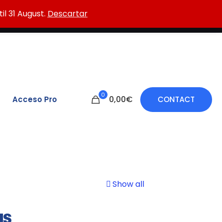
15 y ATG LC30, para el tratamiento de paredes
il 31 August.
il 31 August.
Descartar
Descartar
0
0,00€
Acceso Pro
CONTACT
Show all
as