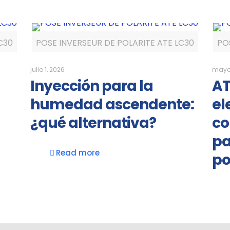
C30
POSE INVERSEUR DE POLARITE ATE LC30
PO
julio 1, 2026
mayo 
Inyección para la
AT
humedad ascendente:
el
¿qué alternativa?
co
pa
Read more
po