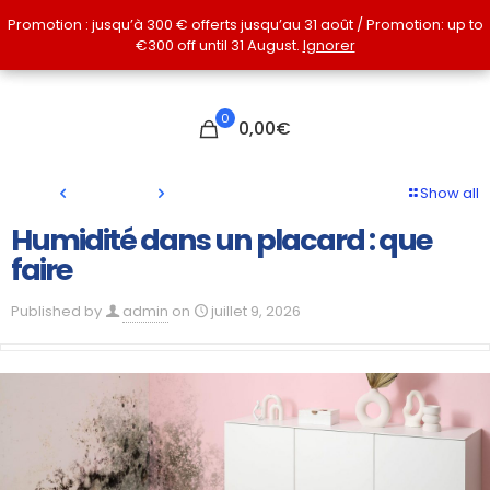
Promotion : jusqu’à 300 € offerts jusqu’au 31 août / Promotion: up to
Promotion : jusqu’à 300 € offerts jusqu’au 31 août / Promotion: up to
€300 off until 31 August.
€300 off until 31 August.
Ignorer
Ignorer
0
0,00€
Show all
Humidité dans un placard : que
faire
Published by
admin
on
juillet 9, 2026