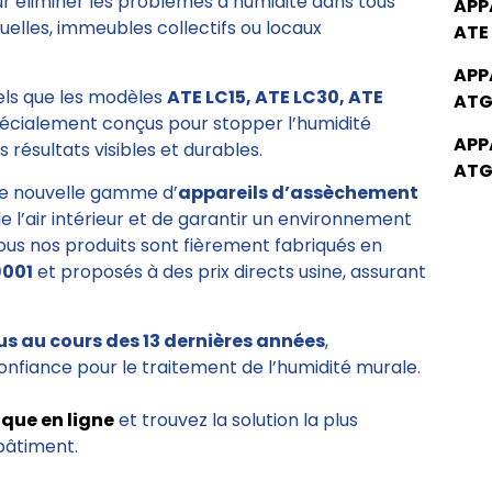
ur éliminer les problèmes d’humidité dans tous
APP
elles, immeubles collectifs ou locaux
ATE
APP
tels que les modèles
ATE LC15, ATE LC30, ATE
ATG
pécialement conçus pour stopper l’humidité
APP
 résultats visibles et durables.
ATG
e nouvelle gamme d’
appareils d’assèchement
de l’air intérieur et de garantir un environnement
Tous nos produits sont fièrement fabriqués en
9001
et proposés à des prix directs usine, assurant
us au cours des 13 dernières années
,
onfiance pour le traitement de l’humidité murale.
ique en ligne
et trouvez la solution la plus
bâtiment.