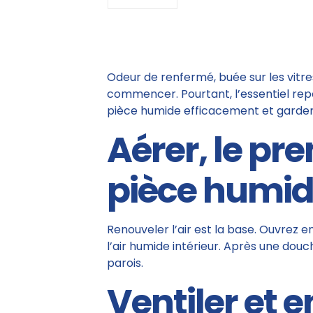
Odeur de renfermé, buée sur les vitres
commencer. Pourtant, l’essentiel repo
pièce humide efficacement et garder u
Aérer, le pr
pièce humi
Renouveler l’air est la base. Ouvrez en
l’air humide intérieur. Après une douc
parois.
Ventiler et e