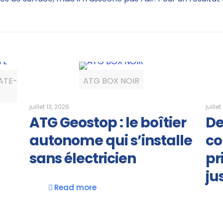
ATE-
ATG BOX NOIR
juillet 13, 2026
juillet
ATG Geostop : le boîtier
De
autonome qui s’installe
co
sans électricien
pr
ju
Read more