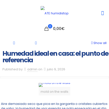
0
0,00€
Show all
Humedad ideal en casa: el punto de
referencia
Published by
admin
on
julio 9, 2026
mold on the walls
Aire demasiado seco que pica en la garganta o cristales cubiertos
de vaho: la humedad de una vivienda se nota enseguida en el día