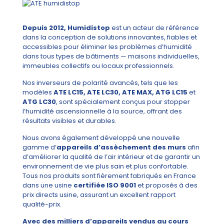
Depuis 2012, Humidistop
est un acteur de référence
dans la conception de solutions innovantes, fiables et
accessibles pour éliminer les problèmes d’humidité
dans tous types de bâtiments — maisons individuelles,
immeubles collectifs ou locaux professionnels.
Nos inverseurs de polarité avancés, tels que les
modèles
ATE LC15, ATE LC30, ATE MAX, ATG LC15
et
ATG LC30
, sont spécialement conçus pour stopper
l’humidité ascensionnelle à la source, offrant des
résultats visibles et durables.
Nous avons également développé une nouvelle
gamme d’
appareils d’assèchement des murs
afin
d’améliorer la qualité de l’air intérieur et de garantir un
environnement de vie plus sain et plus confortable.
Tous nos produits sont fièrement fabriqués en France
dans une usine
certifiée ISO 9001
et proposés à des
prix directs usine, assurant un excellent rapport
qualité-prix.
Avec des milliers d’appareils vendus au cours