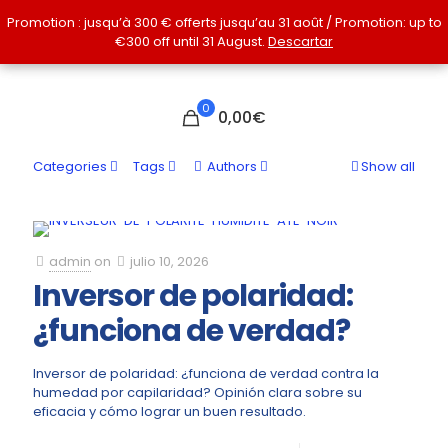
Promotion : jusqu’à 300 € offerts jusqu’au 31 août / Promotion: up to
Promotion : jusqu’à 300 € offerts jusqu’au 31 août / Promotion: up to
€300 off until 31 August.
€300 off until 31 August.
Descartar
Descartar
0
0,00€
Categories
Tags
Authors
Show all
admin
on
julio 10, 2026
Inversor de polaridad:
¿funciona de verdad?
Inversor de polaridad: ¿funciona de verdad contra la
humedad por capilaridad? Opinión clara sobre su
eficacia y cómo lograr un buen resultado.