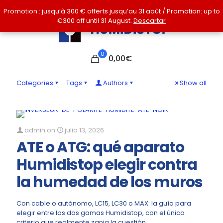
Promotion : jusqu’à 300 € offerts jusqu’au 31 août / Promotion: up to
Promotion : jusqu’à 300 € offerts jusqu’au 31 août / Promotion: up to
€300 off until 31 August.
€300 off until 31 August.
Descartar
Descartar
0
0,00€
Categories
Tags
Authors
Show all
admin
on
julio 13, 2026
ATE o ATG: qué aparato
Humidistop elegir contra
la humedad de los muros
Con cable o autónomo, LC15, LC30 o MAX: la guía para
elegir entre las dos gamas Humidistop, con el único
criterio que realmente zanja la cuestión.