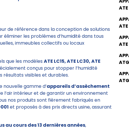
APP
ATE
APP
ATE
eur de référence dans la conception de solutions
ur éliminer les problèmes d’humidité dans tous
APP
elles, immeubles collectifs ou locaux
ATE
APP
tels que les modèles
ATE LC15, ATE LC30, ATE
ATG
pécialement conçus pour stopper l’humidité
APP
 résultats visibles et durables.
ATG
e nouvelle gamme d’
appareils d’assèchement
de l’air intérieur et de garantir un environnement
Tous nos produits sont fièrement fabriqués en
9001
et proposés à des prix directs usine, assurant
us au cours des 13 dernières années
,