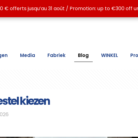
contra a humidade: ATE LC15, ATE LC30, ATE MAX, ATG L
0 € offerts jusqu’au 31 août / Promotion: up to €300 off un
0 € offerts jusqu’au 31 août / Promotion: up to €300 off un
gen
Media
Fabriek
Blog
WINKEL
Pr
estel kiezen
2026