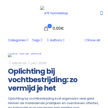
0
0,00€
Categories
Tags
Authors
Show all
admin
on
juli 1, 2026
Oplichting bij
vochtbestrijding: zo
vermijd je het
Oplichting bij vochtbestrijding kost eigenaars veel geld.
Herken de misleidende praktijken en overdreven offertes,
en behandel je muren tegen een eerlijke prijs.