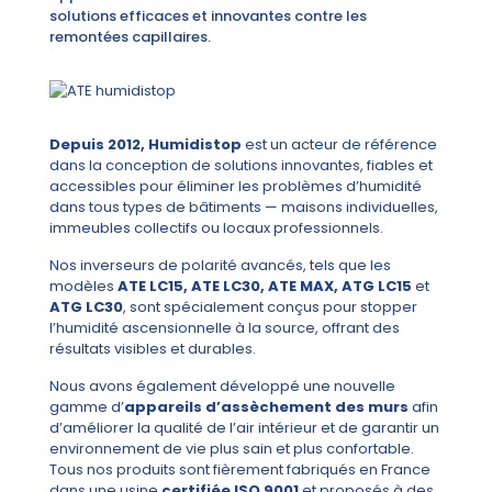
solutions efficaces et innovantes contre les
remontées capillaires.
Depuis 2012, Humidistop
est un acteur de référence
dans la conception de solutions innovantes, fiables et
accessibles pour éliminer les problèmes d’humidité
dans tous types de bâtiments — maisons individuelles,
immeubles collectifs ou locaux professionnels.
Nos inverseurs de polarité avancés, tels que les
modèles
ATE LC15, ATE LC30, ATE MAX, ATG LC15
et
ATG LC30
, sont spécialement conçus pour stopper
l’humidité ascensionnelle à la source, offrant des
résultats visibles et durables.
Nous avons également développé une nouvelle
gamme d’
appareils d’assèchement des murs
afin
d’améliorer la qualité de l’air intérieur et de garantir un
environnement de vie plus sain et plus confortable.
Tous nos produits sont fièrement fabriqués en France
dans une usine
certifiée ISO 9001
et proposés à des