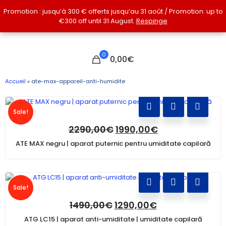
Promotion : jusqu’à 300 € offerts jusqu’au 31 août / Promotion: up to
Promotion : jusqu’à 300 € offerts jusqu’au 31 août / Promotion: up to
€300 off until 31 August.
€300 off until 31 August.
Respinge
Respinge
0
0,00€
Accueil
»
ate-max-appareil-anti-humidite
Sale!
2290,00
€
1990,00
€
ATE MAX negru | aparat puternic pentru umiditate capilară
Sale!
1490,00
€
1290,00
€
ATG LC15 | aparat anti-umiditate | umiditate capilară