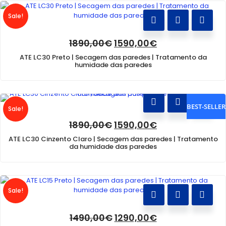
Sale!
O
O
1890,00
€
1590,00
€
preço
preço
ATE LC30 Preto | Secagem das paredes | Tratamento da
original
atual
humidade das paredes
era:
é:
1890,00€.
1590,00€.
BEST-SELLER
Sale!
O
O
1890,00
€
1590,00
€
preço
preço
ATE LC30 Cinzento Claro | Secagem das paredes | Tratamento
original
atual
da humidade das paredes
era:
é:
1890,00€.
1590,00€.
Sale!
O
O
1490,00
€
1290,00
€