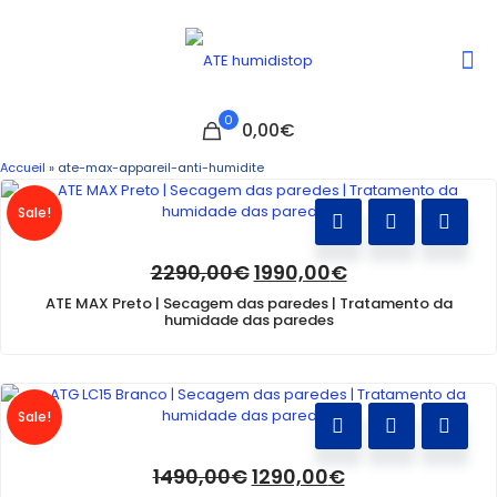
0
0,00€
Accueil
»
ate-max-appareil-anti-humidite
Sale!
O
O
2290,00
€
1990,00
€
preço
preço
ATE MAX Preto | Secagem das paredes | Tratamento da
original
atual
humidade das paredes
era:
é:
2290,00€.
1990,00€.
Sale!
O
O
1490,00
€
1290,00
€