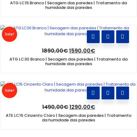
preço
preço
ATG LC15 Branco | Secagem das paredes | Tratamento da
original
atual
humidade das paredes
era:
é:
1490,00€.
1290,00€.
Sale!
O
O
1890,00
€
1590,00
€
preço
preço
ATG LC30 Branco | Secagem das paredes | Tratamento da
original
atual
humidade das paredes
era:
é:
1890,00€.
1590,00€.
Sale!
O
O
1490,00
€
1290,00
€
preço
preço
ATE LC15 Cinzento Claro | Secagem das paredes | Tratamento
original
atual
da humidade das paredes
era:
é:
1490,00€.
1290,00€.