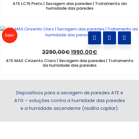
preço
preço
ATE LC15 Preto | Secagem das paredes | Tratamento da
original
atual
humidade das paredes
era:
é:
1490,00€.
1290,00€.
Sale!
O
O
2290,00
€
1990,00
€
preço
preço
ATE MAX Cinzento Claro | Secagem das paredes | Tratamento
original
atual
da humidade das paredes
era:
é:
2290,00€.
1990,00€.
Dispositivos para a secagem de paredes ATE e
ATG – soluções contra a humidade das paredes
e a humidade ascendente (risalita capilar).