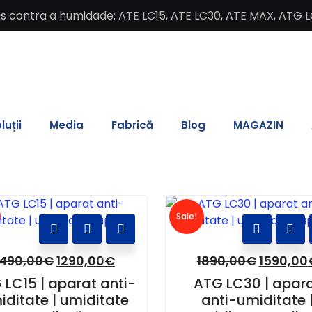
contra a humidade: ATE LC15, ATE LC30, ATE MAX, ATG L
luții
Media
Fabrică
Blog
MAGAZIN
Sale!
1490,00
€
1290,00
€
1890,00
€
1590,00
 LC15 | aparat anti-
ATG LC30 | apar
iditate | umiditate
anti-umiditate 