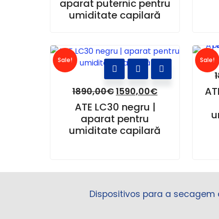
aparat puternic pentru
umiditate capilară
Sale!
Sale!
AT
1890,00
€
1590,00
€
ATE LC30 negru |
u
aparat pentru
umiditate capilară
Dispositivos para a secagem