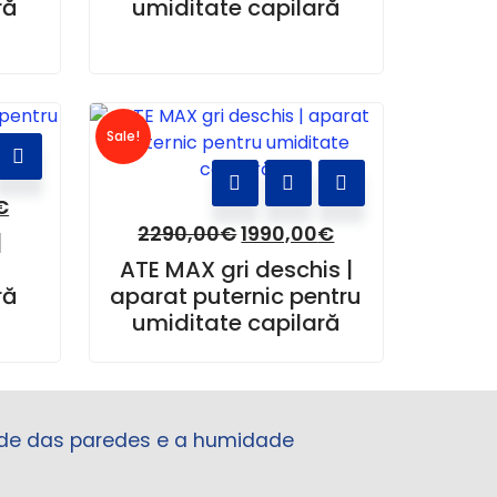
ră
umiditate capilară
Sale!
€
2290,00
€
1990,00
€
|
ATE MAX gri deschis |
ră
aparat puternic pentru
umiditate capilară
ade das paredes e a humidade