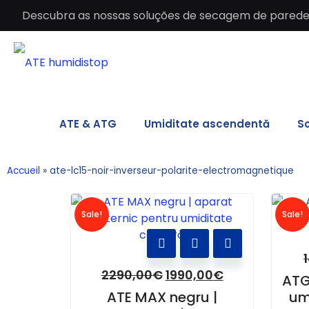
Descubra as nossas soluções de secagem de paredes 
ATE & ATG
Umiditate ascendentă
So
Accueil
»
ate-lc15-noir-inverseur-polarite-electromagnetique
Sale!
Sale!
2290,00
€
1990,00
€
ATG
ATE MAX negru |
um