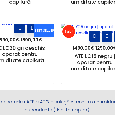
capilară
umiditate capila
BEST-SELLER
Sale!
1890,00
€
1590,00
€
E LC30 gri deschis |
1490,00
€
1290,00
aparat pentru
ATE LC15 negru 
miditate capilară
aparat pentru
umiditate capila
 de paredes ATE e ATG – soluções contra a humid
ascendente (risalita capilar).