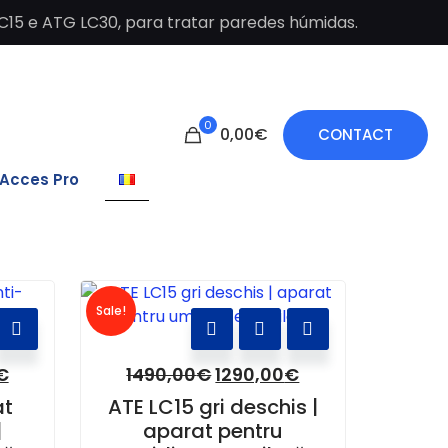
C15 e ATG LC30, para tratar paredes húmidas.
0
0,00€
CONTACT
Acces Pro
Sale!
€
1490,00
€
1290,00
€
at
ATE LC15 gri deschis |
|
aparat pentru