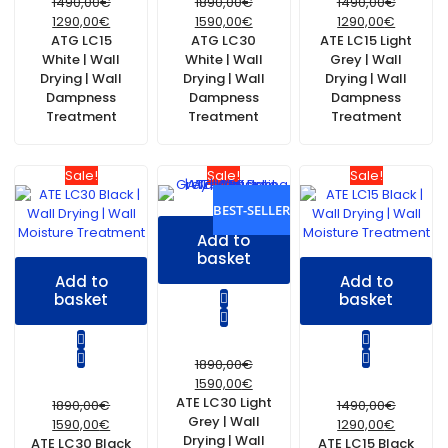
1490,00
€
1890,00
€
1490,00
€
1290,00
€
1590,00
€
1290,00
€
ATG LC15
ATG LC30
ATE LC15 Light
White | Wall
White | Wall
Grey | Wall
Drying | Wall
Drying | Wall
Drying | Wall
Dampness
Dampness
Dampness
Treatment
Treatment
Treatment
Sale!
Sale!
Sale!
BEST-SELLER
Add to
basket
Add to
Add to
basket
basket
1890,00
€
1590,00
€
ATE LC30 Light
1890,00
€
1490,00
€
Grey | Wall
1590,00
€
1290,00
€
Drying | Wall
ATE LC30 Black
ATE LC15 Black