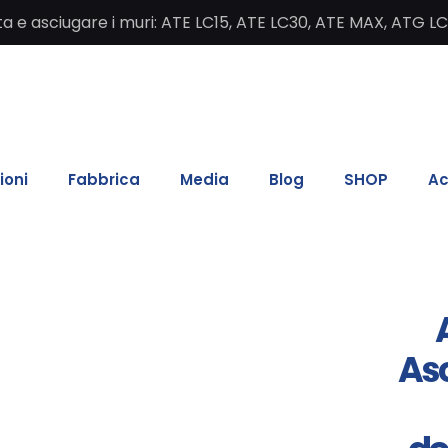
salita e asciugare i muri: ATE LC15, ATE LC30, ATE MAX, ATG L
ioni
Fabbrica
Media
Blog
SHOP
Ac
Asc