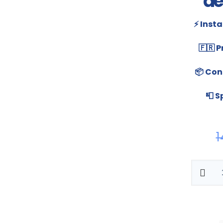
de
⚡ Inst
🇫🇷 
📦 Con
📮 S
1