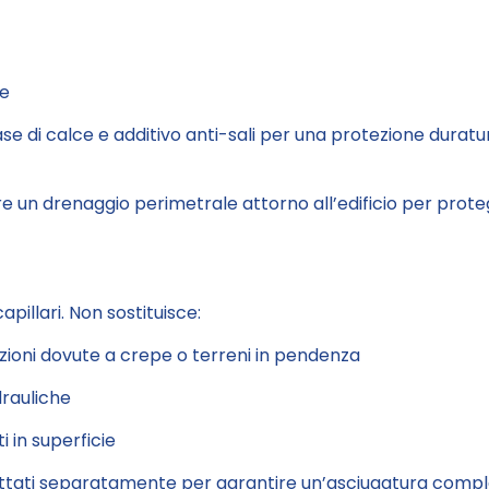
ie
se di calce e additivo anti-sali per una protezione duratu
utare un drenaggio perimetrale attorno all’edificio per pro
apillari. Non sostituisce:
azioni dovute a crepe o terreni in pendenza
drauliche
 in superficie
attati separatamente per garantire un’asciugatura compl