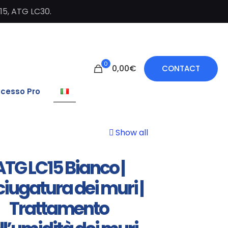
C15, ATG LC30.
0
0,00€
CONTACT
cesso Pro
Show all
ATG LC15 Bianco |
iugatura dei muri |
Trattamento