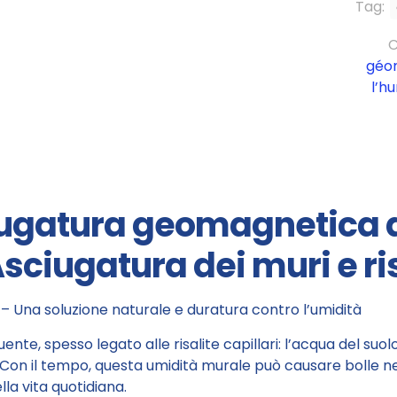
Tag:
C
géom
l’h
iugatura geomagnetica 
ciugatura dei muri e risa
 – Una soluzione naturale e duratura contro l’umidità
nte, spesso legato alle risalite capillari: l’acqua del suol
Con il tempo, questa umidità murale può causare bolle nel
lla vita quotidiana.