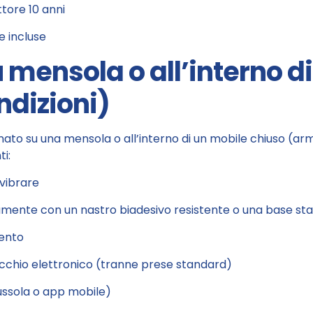
tore 10 anni
e incluse
u mensola o all’interno d
dizioni)
nato su una mensola o all’interno di un mobile chiuso (arm
i:
 vibrare
ldamente con un nastro biadesivo resistente o una base sta
mento
cchio elettronico (tranne prese standard)
ussola o app mobile)