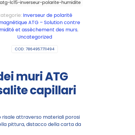
atg-lc15-inverseur-polarite-humidite
ategorie:
Inverseur de polarité
agnétique ATG – Solution contre
umidité et assèchement des murs
,
Uncategorized
COD:
7864957711494
dei muri ATG
lite capillari
o risale attraverso materiali porosi
la pittura, distacco della carta da