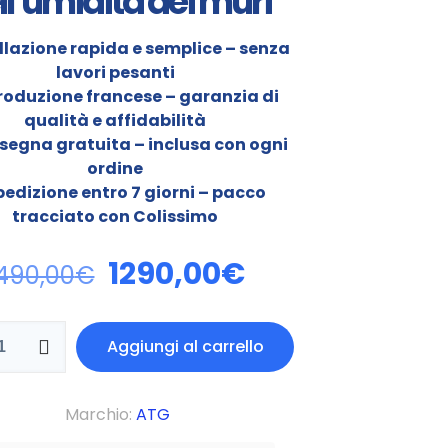
ll’umidità dei muri
allazione rapida e semplice – senza
lavori pesanti
Produzione francese – garanzia di
qualità e affidabilità
segna gratuita – inclusa con ogni
ordine
pedizione entro 7 giorni – pacco
tracciato con Colissimo
1290,00
€
490,00
€
Aggiungi al carrello
Marchio:
ATG