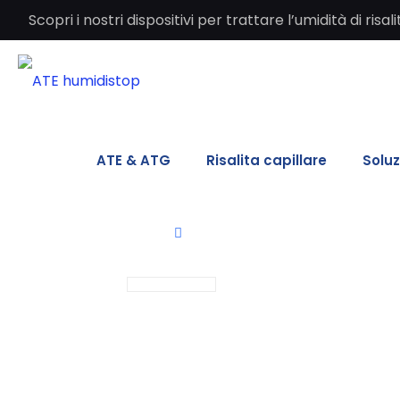
Scopri i nostri dispositivi per trattare l’umidità di ri
ATE & ATG
Risalita capillare
Soluz