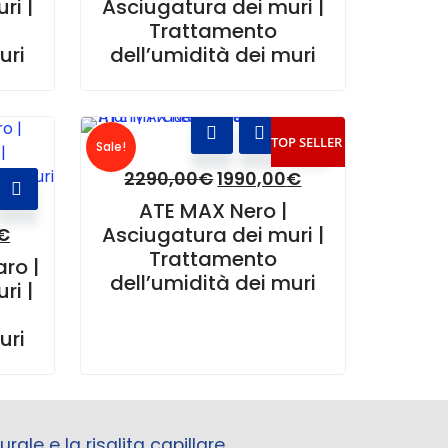
ri |
Asciugatura dei muri |
Trattamento
uri
dell’umidità dei muri
TOP SELLER
Sale!
2290,00
€
1990,00
€
ATE MAX Nero |
Asciugatura dei muri |
€
Trattamento
ro |
dell’umidità dei muri
ri |
uri
rale e la risalita capillare