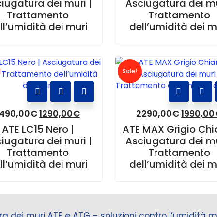
iugatura dei muri |
Asciugatura dei mu
Trattamento
Trattamento
ll’umidità dei muri
dell’umidità dei m
Sale!
1490,00
€
1290,00
€
2290,00
€
1990,00
ATE LC15 Nero |
ATE MAX Grigio Chia
iugatura dei muri |
Asciugatura dei mu
Trattamento
Trattamento
ll’umidità dei muri
dell’umidità dei m
ra dei muri ATE e ATG – soluzioni contro l’umidità mu