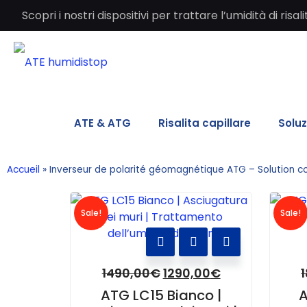
Scopri i nostri dispositivi per trattare l’umidità di ri
ATE & ATG
Risalita capillare
Soluz
Accueil
»
Inverseur de polarité géomagnétique ATG – Solution c
Sale!
Sale!
1490,00
€
1290,00
€
ATG LC15 Bianco |
A