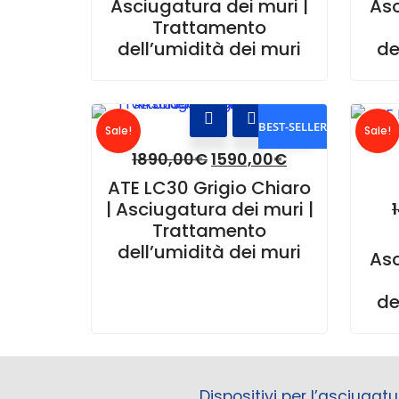
Asciugatura dei muri |
Asc
Trattamento
dell’umidità dei muri
de
BEST-SELLER
Sale!
Sale!
1890,00
€
1590,00
€
ATE LC30 Grigio Chiaro
| Asciugatura dei muri |
Trattamento
dell’umidità dei muri
Asc
de
Dispositivi per l’asciugatu