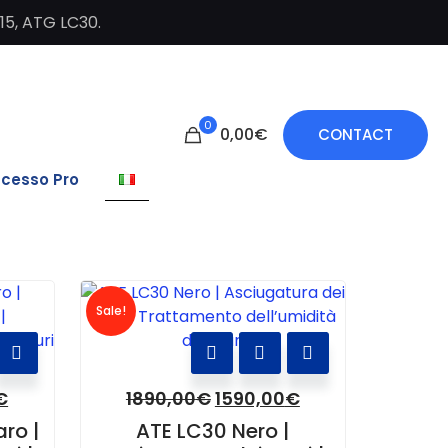
C15, ATG LC30.
0
0,00€
CONTACT
cesso Pro
Sale!
€
1890,00
€
1590,00
€
ro |
ATE LC30 Nero |