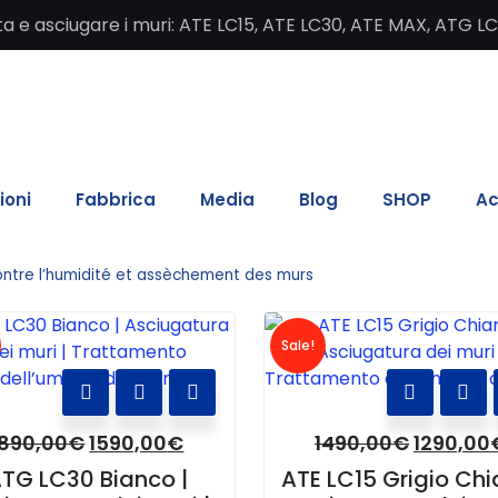
salita e asciugare i muri: ATE LC15, ATE LC30, ATE MAX, ATG L
ioni
Fabbrica
Media
Blog
SHOP
Ac
ontre l’humidité et assèchement des murs
Sale!
1890,00
€
1590,00
€
1490,00
€
1290,00
TG LC30 Bianco |
ATE LC15 Grigio Chia