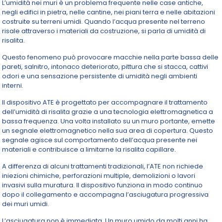
L’umidità nei muri è un problema frequente nelle case antiche,
negli edifici in pietra, nelle cantine, nei piani terra e nelle abitazioni
costruite su terreni umidi. Quando l’acqua presente nel terreno
risale attraverso i materiali da costruzione, si parla di umidità di
risalita.
Questo fenomeno può provocare macchie nella parte bassa delle
pareti, salnitro, intonaco deteriorato, pittura che si stacca, cattivi
odori e una sensazione persistente di umidità negli ambienti
interni.
Il dispositivo ATE è progettato per accompagnare il trattamento
dell’umidità di risalita grazie a una tecnologia elettromagnetica a
bassa frequenza. Una volta installato su un muro portante, emette
un segnale elettromagnetico nella sua area di copertura. Questo
segnale agisce sul comportamento dell’acqua presente nei
materiali e contribuisce a limitarne la risalita capillare.
A differenza di alcuni trattamenti tradizionali, l’ATE non richiede
iniezioni chimiche, perforazioni multiple, demolizioni o lavori
invasivi sulla muratura. Il dispositivo funziona in modo continuo
dopo il collegamento e accompagna l’asciugatura progressiva
dei muri umidi.
L’asciugatura non è immediata. Un muro umido da molti anni ha